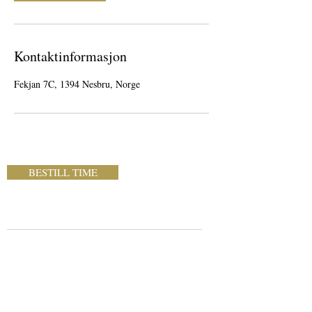
Kontaktinformasjon
Fekjan 7C, 1394 Nesbru, Norge
BESTILL TIME
ÅPNINGSTIDER
Nesbru Frisør
Fekjan 7C
1394 Nesbru
Tlf:
980 36 207