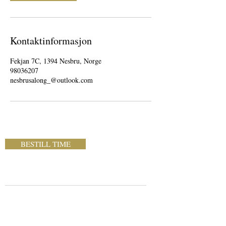
Kontaktinformasjon
Fekjan 7C, 1394 Nesbru, Norge
98036207
nesbrusalong_@outlook.com
BESTILL TIME
ÅPNINGSTIDER
Nesbru Frisør
Fekjan 7C
1394 Nesbru