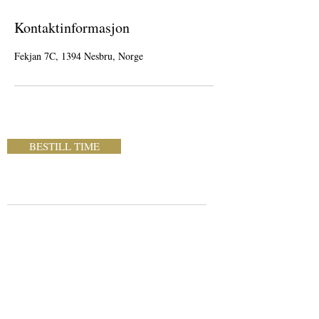
Kontaktinformasjon
Fekjan 7C, 1394 Nesbru, Norge
BESTILL TIME
ÅPNINGSTIDER
Nesbru Frisør
Fekjan 7C
1394 Nesbru
Tlf:
980 36 207
E-post:
nesbrusalong_@outlook.com