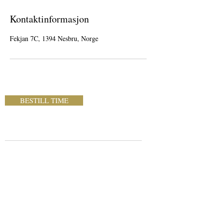
Kontaktinformasjon
Fekjan 7C, 1394 Nesbru, Norge
BESTILL TIME
ÅPNINGSTIDER
Nesbru Frisør
Fekjan 7C
1394 Nesbru
Tlf:
980 36 207
E-post:
nesbrusalong_@outlook.com