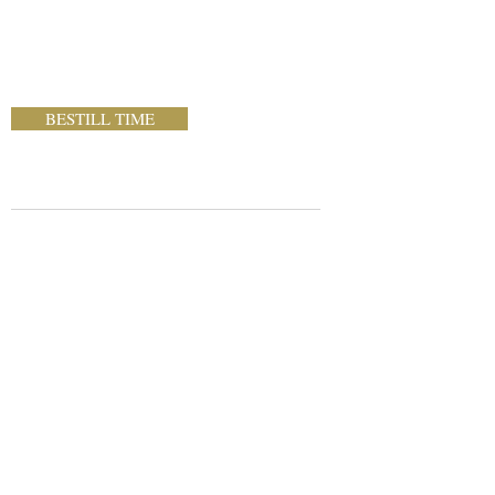
BESTILL TIME
ÅPNINGSTIDER
Nesbru Frisør
Fekjan 7C
1394 Nesbru
Tlf:
980 36 207
E-post:
nesbrusalong_@outlook.com
Mandag - Fredag 09:00 - 18:00