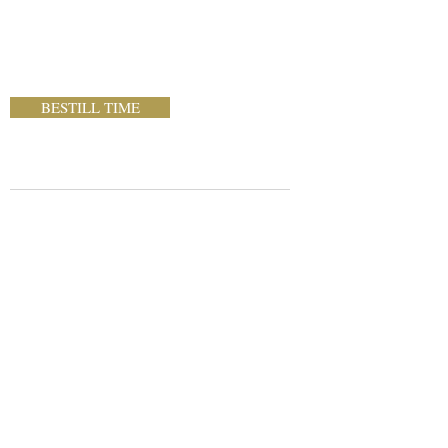
BESTILL TIME
ÅPNINGSTIDER
Nesbru Frisør
Fekjan 7C
1394 Nesbru
Tlf:
980 36 207
E-post:
nesbrusalong_@outlook.com
Mandag - Fredag 09:00 - 18:00